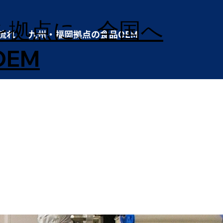
を拠点に、全国へ
流れ
九州・福岡拠点の食品OEM
EM