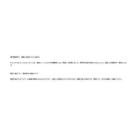
専門家監修で、信頼と品質をさらに高める
キュリアスセントラルキッチンでは、独自ルートにより大学准教授による「監修」を実現しました。専門的な視点を取り入れることで、品質への信頼性が一層向上しま
す。
競合と差がつく、独自性ある商品づくり
監修を導入することで、お客様の期待に応えるだけでなく、他社との差別化にもつながります。信頼と安心を両立する「監修」を、ぜひお気軽にご相談ください。