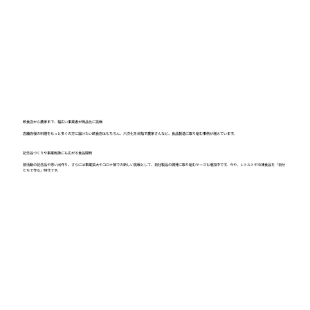
飲食店から農家まで、幅広い事業者が商品化に挑戦
店舗自慢の料理をもっと多くの方に届けたい飲食店はもちろん、六次化を目指す農家さんなど、食品製造に取り組む事例が増えています。
記念品づくりや事業転換にも広がる食品開発
部活動の記念品や思い出作り、さらには事業拡大やコロナ禍での新しい挑戦として、自社製品の開発に取り組むケースも増加中です。今や、レトルトや冷凍食品を「自分
たちで作る」時代です。