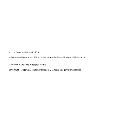
小ロット（100食）から大ロット（数万食）まで
新商品の立ち上げ段階では小ロットで市場テストを行い、その後の反応を見ながら量産へのスムーズな移行が可能です。
OEM／PB問わず、柔軟な価格・条件設定を行っています。
試作後の味調整・仕様変更もスムーズに対応。定期製造スケジュールを組むことで、安定供給契約にも対応可能。