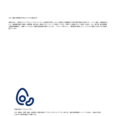
九州・福岡に製造拠点があるからできる食品OEM
食品OEMを、一貫対応 キュリアスセントラルキッチンは、100食単位の試作・小ロット製造から本格量産まで対応可能な食品OEM会社です。 レトルト食品・冷凍食品を中
心に、商品開発支援から製造、品質管理、表示対応、納品までをワンストップで提供しています。 市場テスト段階の小ロット製造（100食〜）から、数千食・数万食規模
の量産体制構築まで、事業フェーズに応じた柔軟な製造体制を設計いたします。 「小ロットで試したい」「量産前提で製造したい」 どちらのご相談にも対応できる体制を
整えています。
多様な食材にアクセスしやすい
九州・福岡は、野菜・畜産・水産物など多様な食材にアクセスしやすいエリアです。当社では、地域の食材調達ネットワークを活かし、商品の方向性
に合わせた原材料選定をご提案します。