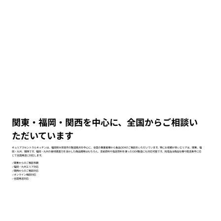
関東・福岡・関西を中心に、全国からご相談い
ただいています
キュリアスセントラルキッチンは、福岡県大牟田市の製造拠点を中心に、全国の事業者様から食品OEMのご相談をいただいています。特にお依頼が多いエリアは、関東、福
岡・九州、関西です。福岡・九州の食材調達力を活かした商品開発はもちろん、支給原料や指定原料を使ったOEM製造にも対応可能です。完成品は商品仕様や配送条件に応
じて全国発送に対応します。
✅関東からのご相談多数
✅福岡・九州エリア対応
✅関西からのご相談対応
✅オンライン相談対応
✅全国発送対応