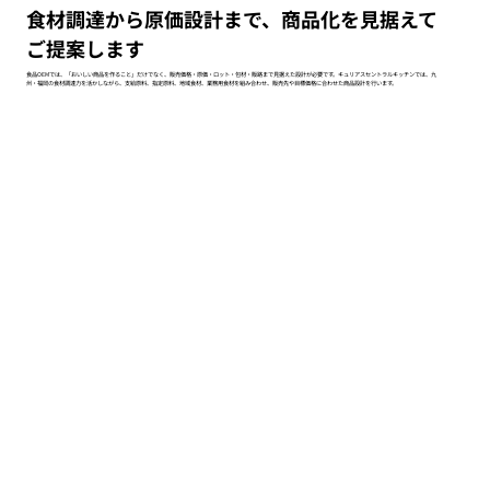
食材調達から原価設計まで、商品化を見据えて
ご提案します
食品OEMでは、「おいしい商品を作ること」だけでなく、販売価格・原価・ロット・包材・販路まで見据えた設計が必要です。キュリアスセントラルキッチンでは、九
州・福岡の食材調達力を活かしながら、支給原料、指定原料、地域食材、業務用食材を組み合わせ、販売先や目標価格に合わせた商品設計を行います。