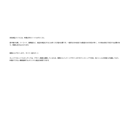
自社商品づくりには、料理以外のハードルがたくさん
袋や箱の仕様、バーコード、菌検査など、食品を商品化するには多くの工程が必要です。一般的なOEM会社では製造のみの対応が多く、その他は自社で対応する必要があ
り、時間も労力もかかります。
開発からデザインまで、すべて一括サポート
キュリアスセントラルキッチンでは、デザイン事業も展開しているため、開発からパッケージデザインまでをワンストップで対応。各ジャンルの料理人が在籍しており、
料理ができない事業者様でもオリジナル食品を実現できます。