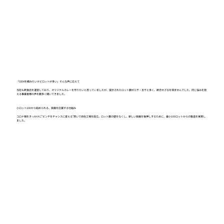
「OEMを頼みたいけどロットが多い」そんな声に応えて
当社も飲食店を運営しており、オリジナルカレーを作りたいと思っていましたが、提示されたロット数が三千・五千と多く、断念せざるを得ませんでした。同じ悩みを抱
える事業者様の声を数多く聞いてきました。
小ロット100から始められる、挑戦を応援する仕組み
コロナ禍をきっかけに“ピンチをチャンスに変える”想いで自社工場を設立。ロット数の壁をなくし、新しい挑戦を後押しするために、最小100ロットからの製造を実現し
ました。