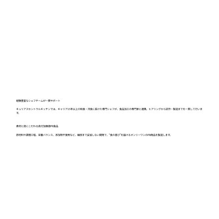
経験豊富なシェフチームが一貫サポート
キュリアスセントラルキッチンでは、キャリア15年以上の和食・洋食に長けた専門シェフが、食品加工の専門家と連携。ヒアリングから試作・製造までを一貫して行いま
す。
素材と技にこだわる高付加価値PB食品
原材料や調理工程、栄養バランス、添加物不使用など、細部まで妥協しない開発で、“食の喜び”を届けるオンリーワンのPB商品を製造します。