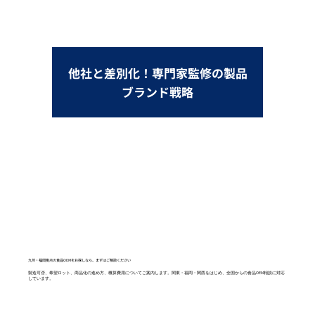
他社と差別化！専門家監修の製品
ブランド戦略
九州・福岡拠点の食品OEMをお探しなら、まずはご相談ください
製造可否、希望ロット、商品化の進め方、概算費用についてご案内します。関東・福岡・関西をはじめ、全国からの食品OEM相談に対応
しています。