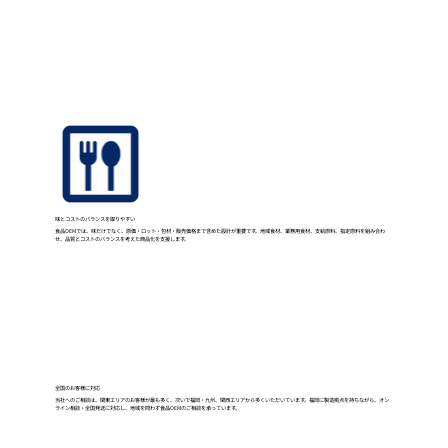
味とコストのバランスを取りやすい
食品OEMでは、味だけでなく、原価・ロット・包材・販売価格まで含めた設計が重要です。地域食材、業務用食材、支給原料、指定原料を組み合わ
せ、品質とコストのバランスを考えた商品化を支援します。
全国のお客様に対応
当社へのご相談は、関東エリアのお客様が最も多く、次いで福岡・九州、関西エリアから多くいただいています。福岡に製造拠点を持ちながら、オン
ライン相談・全国発送に対応し、地域を問わず食品OEMのご相談を承っています。