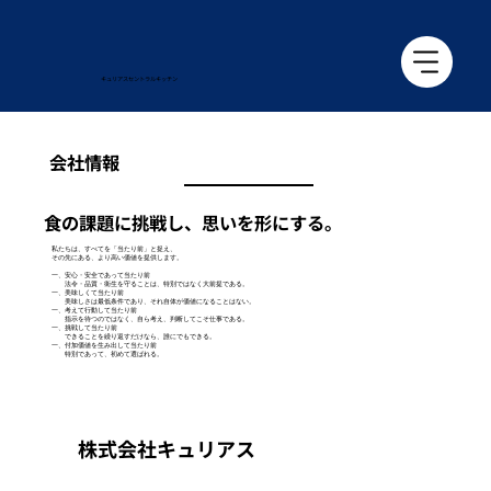
キュリアス​セントラルキッチン
会社情報
食の課題に挑戦し、思いを形にする。
私たちは、すべてを「当たり前」と捉え、
その先にある、より高い価値を提供します。
一、安心・安全であって当たり前
法令・品質・衛生を守ることは、特別ではなく大前提である。
一、美味しくて当たり前
美味しさは最低条件であり、それ自体が価値になることはない。
一、考えて行動して当たり前
指示を待つのではなく、自ら考え、判断してこそ仕事である。
一、挑戦して当たり前
できることを繰り返すだけなら、誰にでもできる。
一、付加価値を生み出して当たり前
特別であって、初めて選ばれる。
株式会社キュリアス