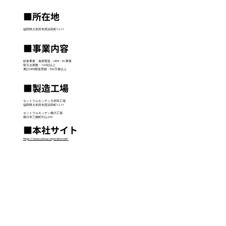
■所在地
福岡県大牟田市西浜田町12-11
■事業内容
給食事業・食材製造・OEM・EC事業
取引企業数：140社以上
累計OEM製造実績：500万食以上
■製造工場
セントラルキッチン大牟田工場
福岡県大牟田市西浜田町12-11
セントラルキッチン柳川工場
柳川市三橋町中山293
■本社サイト
https://www.curiouscorporation.net/